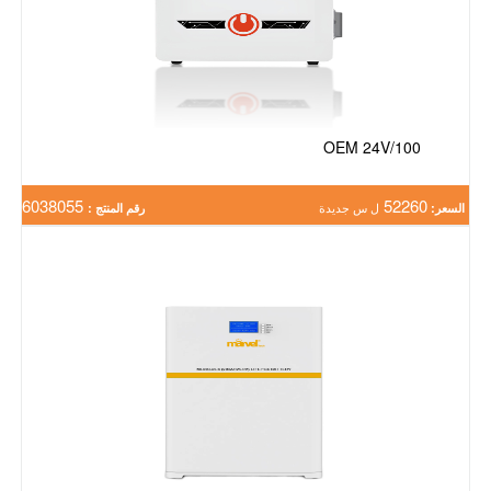
OEM 24V/100
6038055
52260
السعر:
ل س جديدة
رقم المنتج :