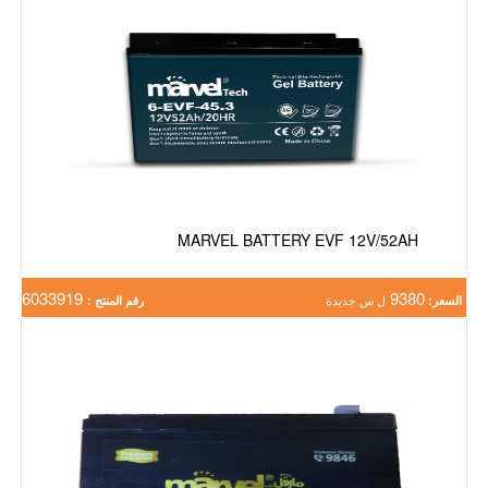
MARVEL BATTERY EVF 12V/52AH
6033919
9380
السعر:
ل س جديدة
رقم المنتج :