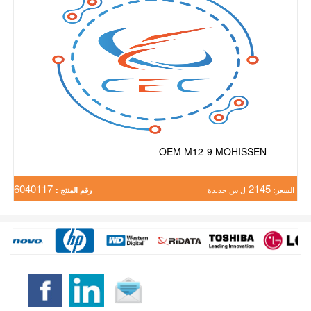
OEM M12-9 MOHISSEN
6040117
2145
السعر:
ل س جديدة
رقم المنتج :