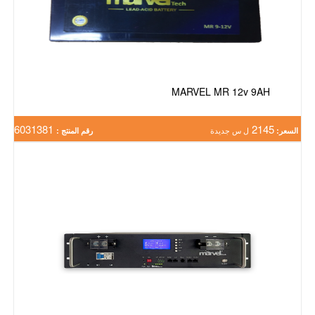
MARVEL MR 12v 9AH
6031381
2145
السعر:
ل س جديدة
رقم المنتج :