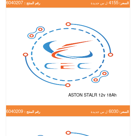
6040207
4155
السعر:
ل س جديدة
رقم المنتج :
ASTON STALR 12v 18Ah
6040209
6030
السعر:
ل س جديدة
رقم المنتج :