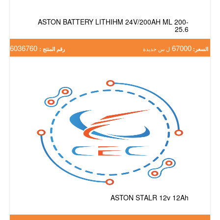
ASTON BATTERY LITHIHM 24V/200AH ML 200-
25.6
6036760
67000
السعر:
ل س جديدة
رقم المنتج :
ASTON STALR 12v 12Ah