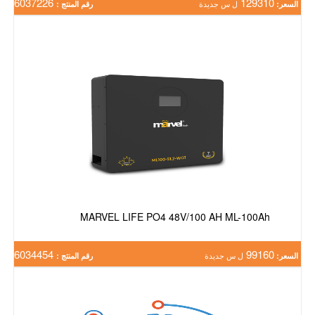
6037226
129310
السعر:
ل س جديدة
رقم المنتج :
MARVEL LIFE PO4 48V/100 AH ML-100Ah
6034454
99160
السعر:
ل س جديدة
رقم المنتج :