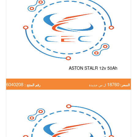
ASTON STALR 12v 50Ah
6040208
18760
السعر:
ل س جديدة
رقم المنتج :