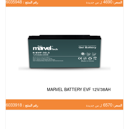
6035948
4690
السعر:
ل س جديدة
رقم المنتج :
MARVEL BATTERY EVF 12V/38AH
6033918
6570
السعر:
ل س جديدة
رقم المنتج :