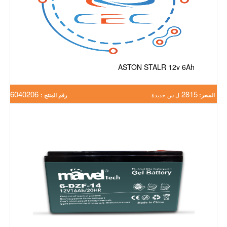
ASTON STALR 12v 6Ah
6040206
2815
السعر:
ل س جديدة
رقم المنتج :