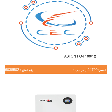
ASTON PO4 100/12
6038502
24790
السعر:
ل س جديدة
رقم المنتج :