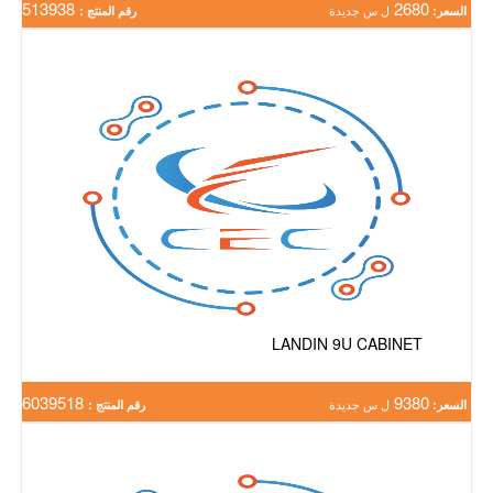
513938
2680
السعر:
ل س جديدة
رقم المنتج :
LANDIN 9U CABINET
6039518
9380
السعر:
ل س جديدة
رقم المنتج :