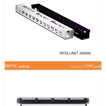
INTELLINET 206594
509703
1190
السعر:
ل س جديدة
رقم المنتج :