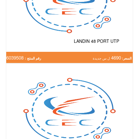
LANDIN 48 PORT UTP
6039508
4690
السعر:
ل س جديدة
رقم المنتج :