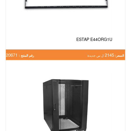
ESTAP E44ORG1U
20671
2145
السعر:
ل س جديدة
رقم المنتج :