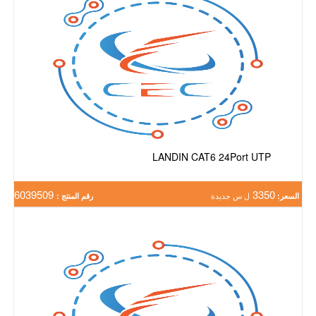
LANDIN CAT6 24Port UTP
6039509
3350
السعر:
ل س جديدة
رقم المنتج :