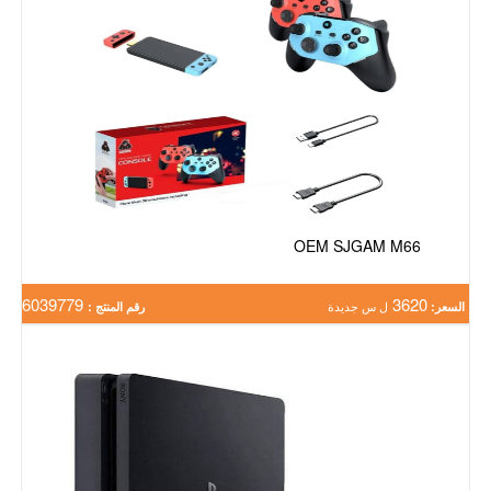
OEM SJGAM M66
6039779
3620
السعر:
ل س جديدة
رقم المنتج :