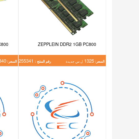
C800
ZEPPLEIN DDR2 1GB PC800
340
255341
1325
السعر:
ل س جديدة
رقم المنتج :
السعر: