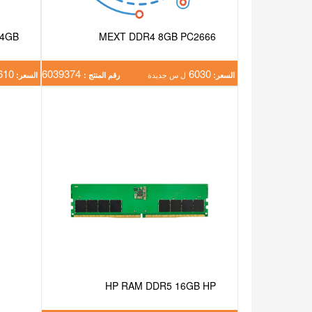
 4GB
MEXT DDR4 8GB PC2666
610
6039374
6030
السعر:
ل س جديدة
رقم المنتج :
السعر:
HP RAM DDR5 16GB HP