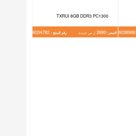
TXRUI 8GB DDR3 PC1300
6034782
2680
603
السعر:
ل س جديدة
رقم المنتج :