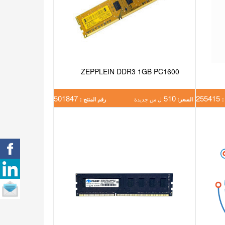
ZEPPLEIN DDR3 1GB PC1600
501847
510
255415
:
السعر:
ل س جديدة
رقم المنتج :