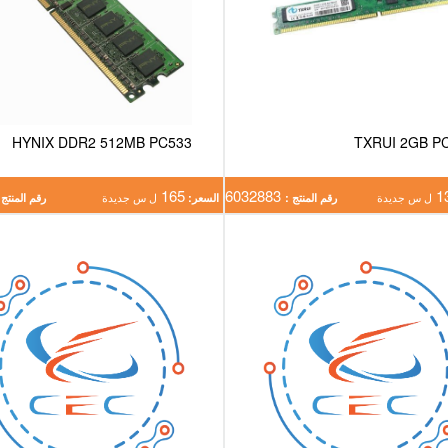
HYNIX DDR2 512MB PC533
TXRUI 2GB P
165
6032883
1
ل س جديدة
رقم المنتج :
السعر:
ل س جديدة
رقم المنتج 