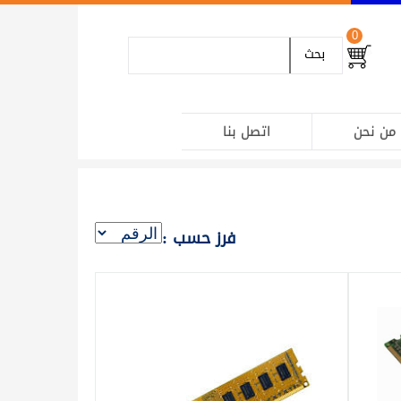
0
بحث
من نحن
اتصل بنا
فرز حسب :