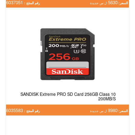
6037051
5630
السعر:
ل س جديدة
رقم المنتج :
SANDISK Extreme PRO SD Card 256GB Class 10
200MB/S
6035583
8980
السعر:
ل س جديدة
رقم المنتج :