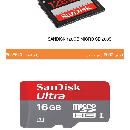
SANDISK 128GB MICRO SD 200S
6038640
6030
السعر:
ل س جديدة
رقم المنتج :