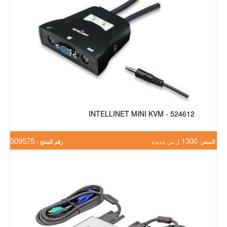
INTELLINET MINI KVM - 524612
509575
1300
السعر:
ل س جديدة
رقم المنتج :