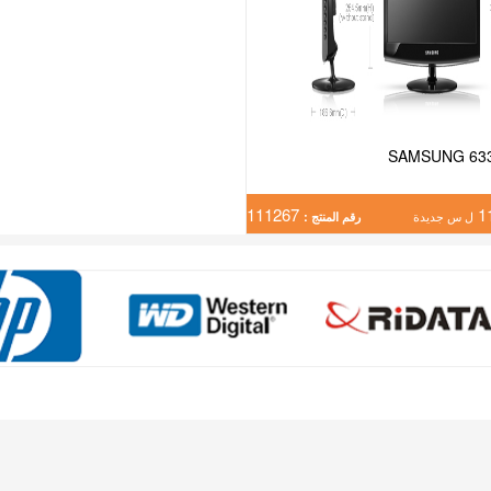
SAMSUNG 63
111267
1
ل س جديدة
رقم المنتج :