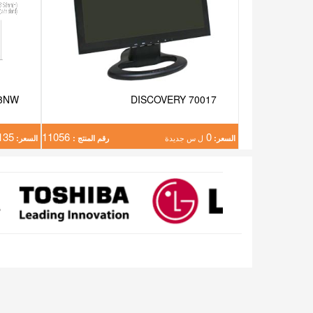
3NW
DISCOVERY 70017
135
11056
0
السعر:
ل س جديدة
رقم المنتج :
السعر: