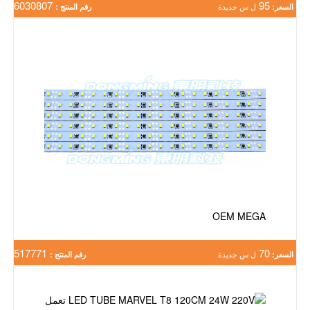
6030807
95
السعر:
ل س جديدة
رقم المنتج :
OEM MEGA
517771
70
السعر:
ل س جديدة
رقم المنتج :