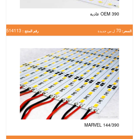
OEM 390 عادية
514113
70
السعر:
ل س جديدة
رقم المنتج :
MARVEL 144/390