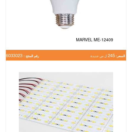
MARVEL ME-12409
6033023
245
السعر:
ل س جديدة
رقم المنتج :