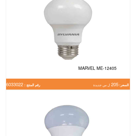
MARVEL ME-12405
6033022
205
السعر:
ل س جديدة
رقم المنتج :