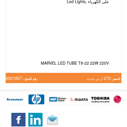
MARVEL LED TUBE T8-22 22W 220V
6021857
270
السعر:
ل س جديدة
رقم المنتج :