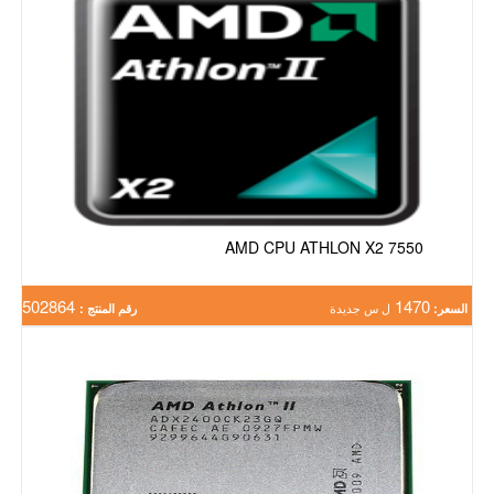
AMD CPU ATHLON X2 7550
502864
1470
السعر:
ل س جديدة
رقم المنتج :