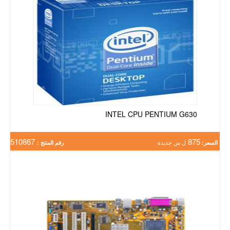
INTEL CPU PENTIUM G630
510867
875
السعر:
ل س جديدة
رقم المنتج :