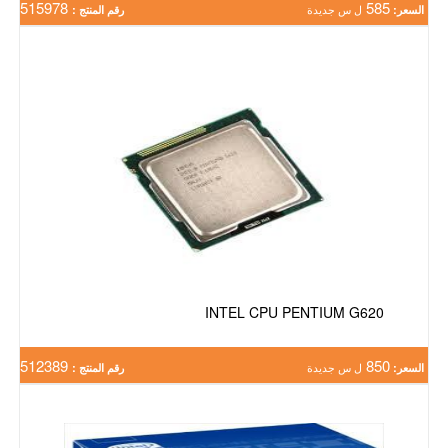
515978
585
السعر:
ل س جديدة
رقم المنتج :
INTEL CPU PENTIUM G620
512389
850
السعر:
ل س جديدة
رقم المنتج :