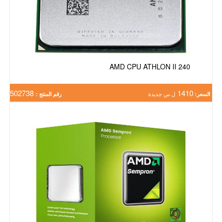
AMD CPU ATHLON II 240
502738
1410
السعر:
ل س جديدة
رقم المنتج :