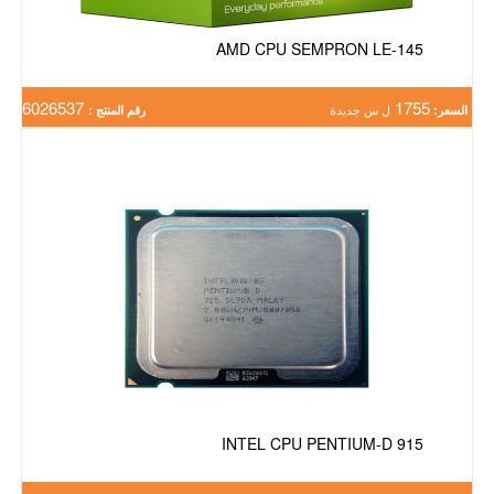
AMD CPU SEMPRON LE-145
6026537
1755
السعر:
ل س جديدة
رقم المنتج :
INTEL CPU PENTIUM-D 915