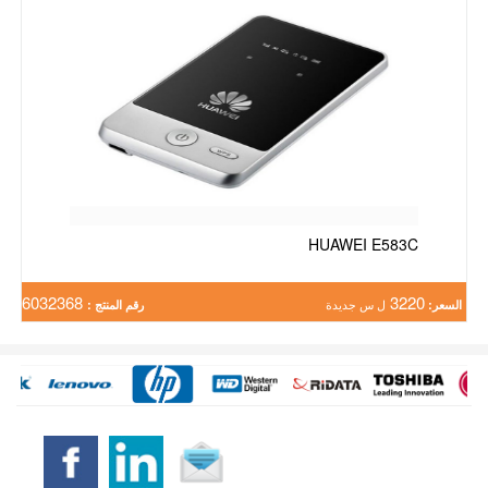
HUAWEI E583C
6032368
3220
السعر:
ل س جديدة
رقم المنتج :